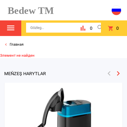
Bedew TM
0
0
Главная
Элемент не найден
MEŇZEŞ HARYTLAR