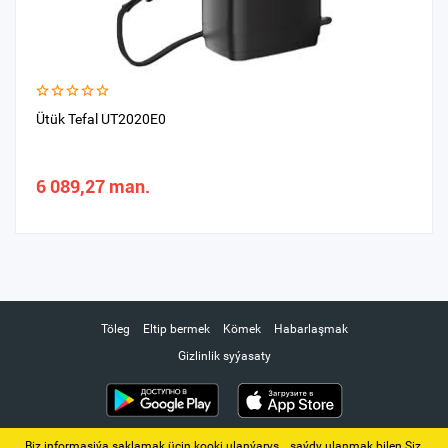
Ütük Tefal UT2020E0
6 089,27 man.
Töleg
Eltip bermek
Kömek
Habarlaşmak
Gizlinlik syýasaty
Biz informasiýa saklamak üçin kooki ulanýarys. ‚ saýdy ulanmak bilen Siz