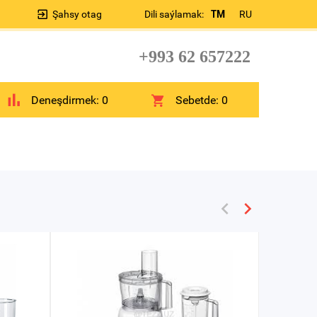
Şahsy otag
Dili saýlamak:
TM
RU
+993 62 657222
Deneşdirmek:
0
Sebetde:
0