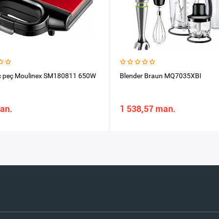
ç peç Moulinex SM180811 650W
Blender Braun MQ7035XBI
an.
1 538,57 man.