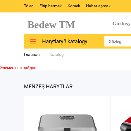
Töleg
Eltip bermek
Kömek
Habarlaşmak
Bedew TM
Gurluşy
Harytlaryň katalogy
Главная
Katalog
Элемент не найден
MEŇZEŞ HARYTLAR