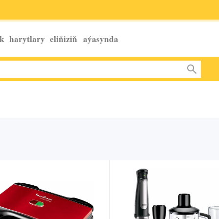
k harytlary eliňiziň
aýasynda