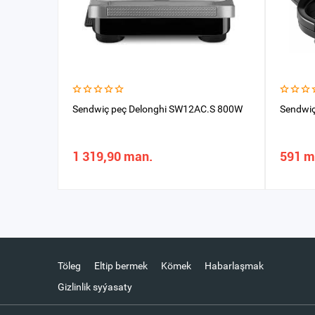
Sendwiç peç Delonghi SW12AC.S 800W
Sendwi
1 319,90 man.
591 m
Töleg
Eltip bermek
Kömek
Habarlaşmak
Gizlinlik syýasaty