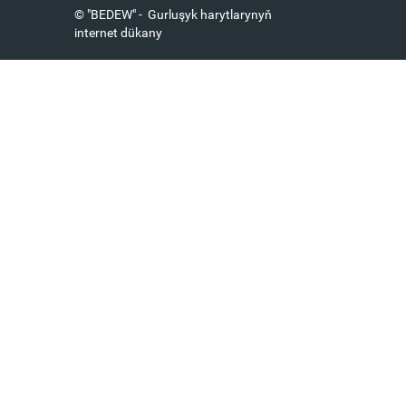
© "BEDEW" - Gurluşyk harytlarynyň
internet dükany