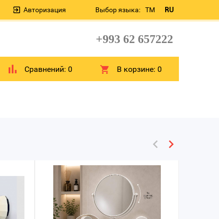
Авторизация
Выбор языка:
TM
RU
+993 62 657222
Сравнений:
0
В корзине:
0