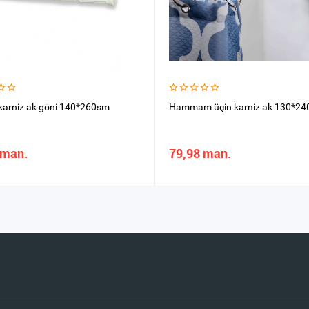
arniz ak göni 140*260sm
Hammam üçin karniz ak 130*2
 man.
79,98 man.