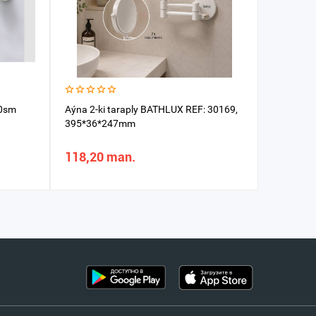
40sm
Aýna 2-ki taraply BATHLUX REF: 30169,
Wanna za
395*36*247mm
118,20 man.
35,07 