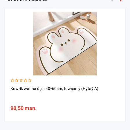
Kowrik wanna üçin 40*60sm, towşanly (Hytaý A)
98,50 man.