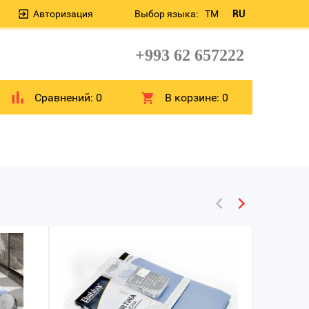
Авторизация
Выбор языка:
TM
RU
+993 62 657222
Сравнений:
0
В корзине:
0