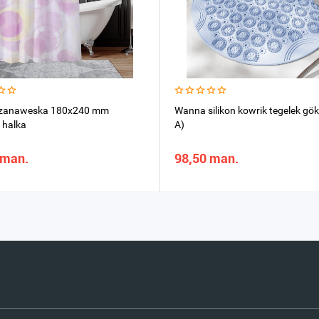
zanaweska 180x240 mm
Wanna silikon kowrik tegelek gö
 halka
A)
 man.
98,50 man.