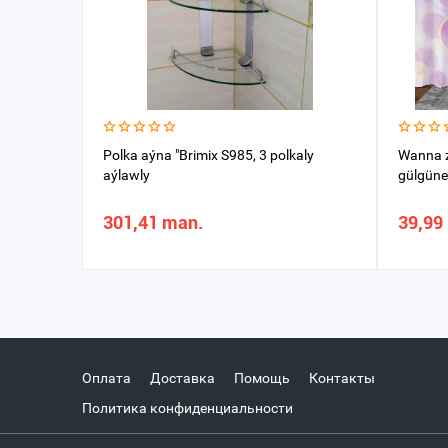
Polka aýna "Brimix S985, 3 polkaly
Wanna 
aýlawly
gülgüne
301,41 man.
39,99
Оплата
Доставка
Помощь
Контакты
Политика конфиденциальности