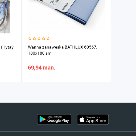
k (Hytaý
Wanna zanaweska BATHLUX 60567,
Aýna 40x
180x180 sm
69,94 man.
116,23