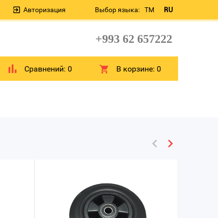
Авторизация
Выбор языка:
TM
RU
+993 62 657222
Сравнений:
0
В корзине:
0