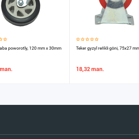
raba poworotly, 120 mm x 30mm
Teker gyzyl reňkli göni, 75x27 m
 man.
18,32 man.