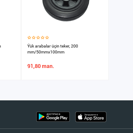
m
Ýük arabalar üçin teker, 200
Teker sar
mm/50mmx100mm
91,80 man.
29,94 