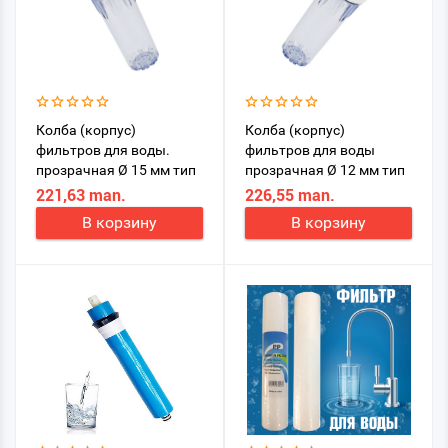
Колбa (корпус)
Колбa (корпус)
фильтров для воды.
фильтров для воды
прозрачная Ø 15 мм тип
прозрачная Ø 12 мм тип
G
G
221,63 man.
226,55 man.
В корзину
В корзину