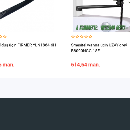
l duş üçin FIRMER YLN1864-6H
Smesitel wanna üçin UZAÝ greý
B8090NGG-18F
6 man.
614,64 man.