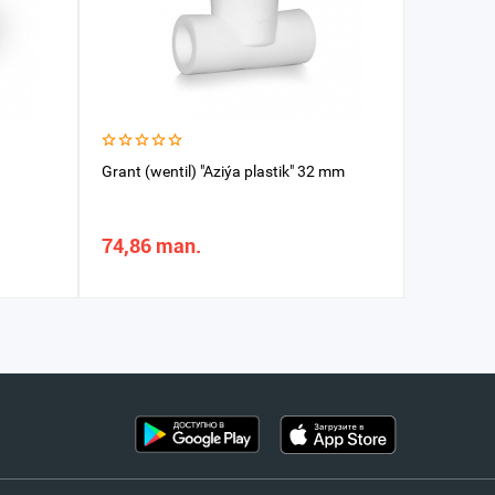
Grant (wentil) "Aziýa plastik" 32 mm
Grant VE
74,86 man.
45,31 