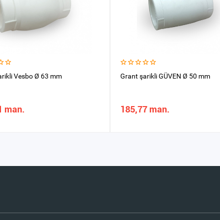
arikli Vesbo Ø 63 mm
Grant şarikli GÜVEN Ø 50 mm
1 man.
185,77 man.