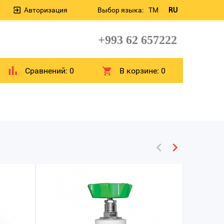
Авторизация
Выбор языка:
TM
RU
+993 62 657222
Сравнений:
0
В корзине:
0