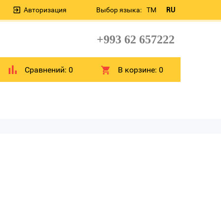
Авторизация
Выбор языка:
TM
RU
+993 62 657222
Сравнений:
0
В корзине:
0