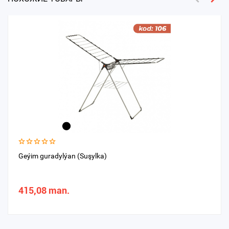
Geýim guradylýan (Suşylka)
415,08 man.