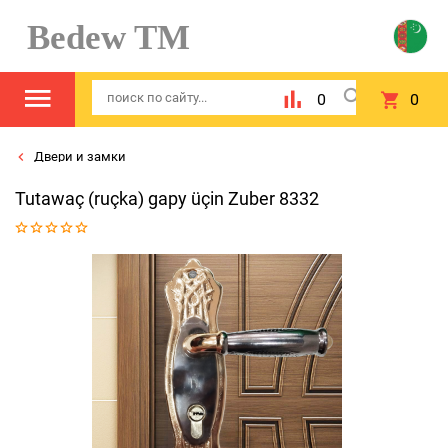
Bedew TM
0
0
Двери и замки
Tutawaç (ruçka) gapy üçin Zuber 8332