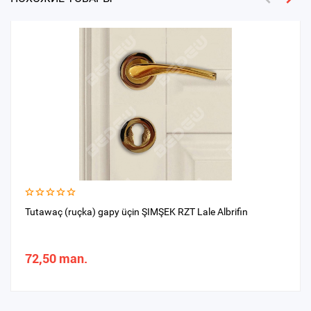
Tutawaç (ruçka) gapy üçin ŞIMŞEK RZT Lale Albrifin
72,50 man.