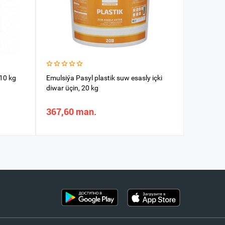
 10 kg
Emulsiýa Pasyl plastik suw esasly içki
Emulsiýa 
diwar üçin, 20 kg
367,60 man.
230,49