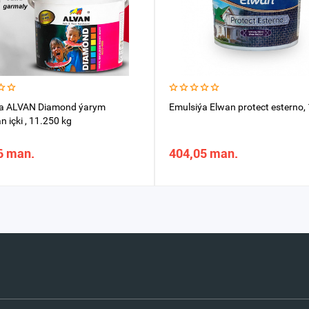
ýa ALVAN Diamond ýarym
Emulsiýa Elwan protect esterno,
 içki , 11.250 kg
6 man.
404,05 man.