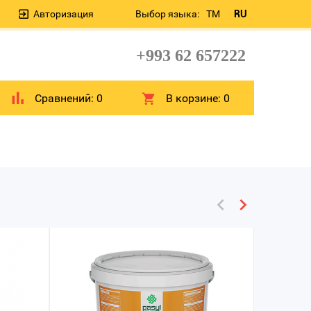
Авторизация
Выбор языка:
TM
RU
+993 62 657222
Сравнений:
0
В корзине:
0