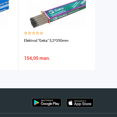
Elektrod "Geka" 3,2*350mm
Elektrod
154,05 man.
197,99