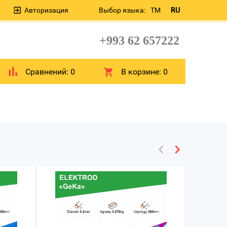
Авторизация
Выбор языка:
TM
RU
+993 62 657222
Сравнений:
0
В корзине:
0