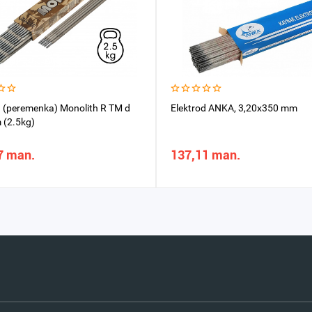
d (peremenka) Monolith R TM d
Elektrod ANKA, 3,20x350 mm
(2.5kg)
7 man.
137,11 man.