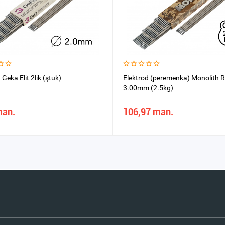
 Geka Elit 2lik (ştuk)
Elektrod (peremenka) Monolith 
3.00mm (2.5kg)
man.
106,97 man.