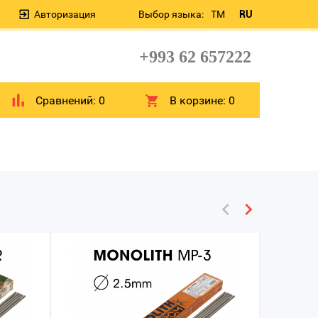
Авторизация
Выбор языка:
TM
RU
+993 62 657222
Сравнений:
0
В корзине:
0