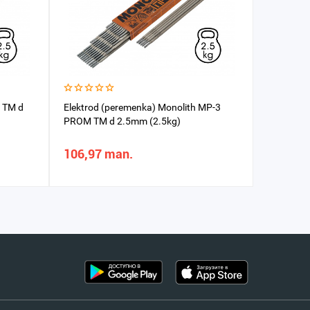
R TM d
Elektrod (peremenka) Monolith MP-3
Elektrod 
PROM TM d 2.5mm (2.5kg)
106,97 man.
104,21