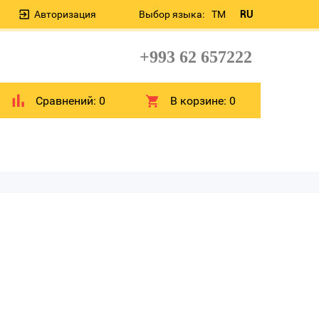
Авторизация
Выбор языка:
TM
RU
+993 62 657222
Сравнений:
0
В корзине:
0