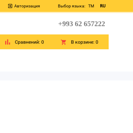
Авторизация
Выбор языка:
TM
RU
+993 62 657222
Сравнений:
0
В корзине:
0