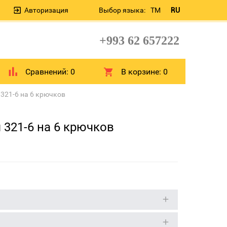
Авторизация
Выбор языка:
TM
RU
+993 62 657222
Сравнений:
0
В корзине:
0
321-6 на 6 крючков
321-6 на 6 крючков