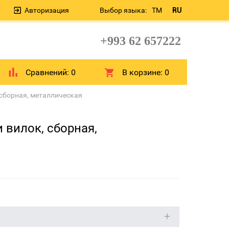
Авторизация
Выбор языка:
TM
RU
+993 62 657222
Сравнений:
0
В корзине:
0
 сборная, металлическая
 вилок, сборная,