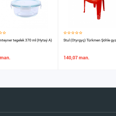
nteyner tegelek 370 ml (Hytaý A)
Stul (Otyrgyç) Türkmen Şöhle gyz
 man.
140,07 man.