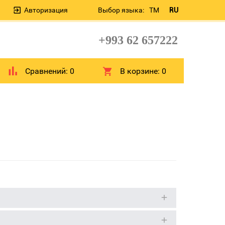
Авторизация
Выбор языка:
TM
RU
+993 62 657222
Сравнений:
0
В корзине:
0