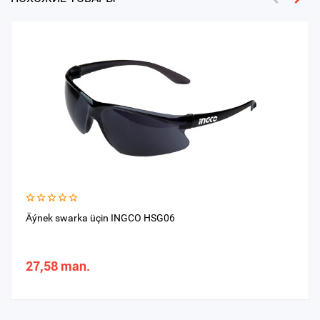
Äýnek swarka üçin INGCO HSG06
27,58 man.