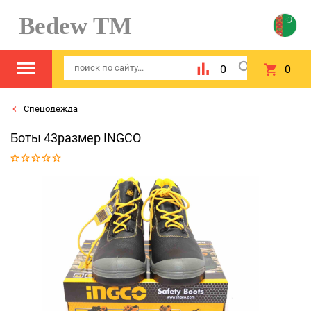
Bedew TM
0
0
Спецодежда
Боты 43размер INGCO