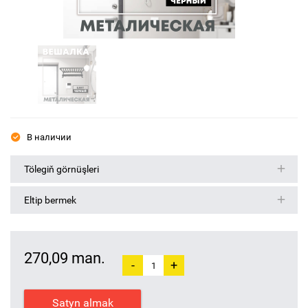
В наличии
Tölegiň görnüşleri
Eltip bermek
270,09 man.
-
+
Satyn almak