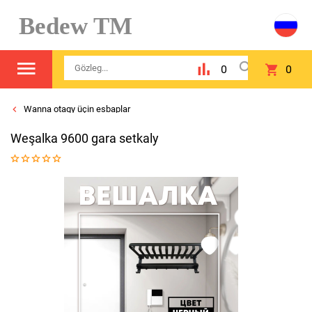
Bedew TM
0
0
Wanna otagy üçin esbaplar
Weşalka 9600 gara setkaly