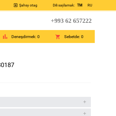
Şahsy otag
Dili saýlamak:
TM
RU
+993 62 657222
Deneşdirmek:
0
Sebetde:
0
30187