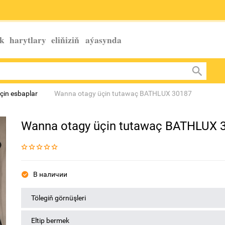
k harytlary eliňiziň
aýasynda
çin esbaplar
Wanna otagy üçin tutawaç BATHLUX 30187
Wanna otagy üçin tutawaç BATHLUX 
В наличии
Tölegiň görnüşleri
Eltip bermek