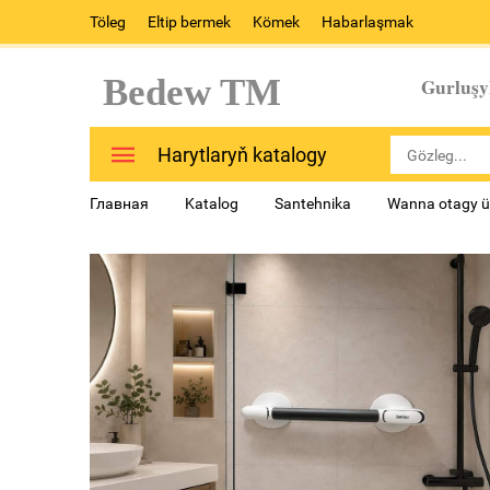
Töleg
Eltip bermek
Kömek
Habarlaşmak
Bedew TM
Gurluşy
Harytlaryň katalogy
Главная
Katalog
Santehnika
Wanna otagy ü