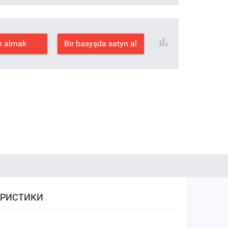
n almak
Bir basyşda satyn al
ЕРИСТИКИ