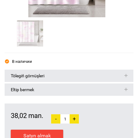
В наличии
Tölegiň görnüşleri
Eltip bermek
38,02 man.
-
+
Satyn almak