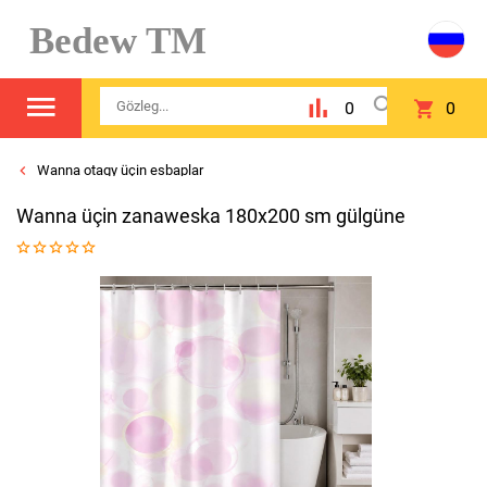
Bedew TM
0
0
Wanna otagy üçin esbaplar
Wanna üçin zanaweska 180x200 sm gülgüne