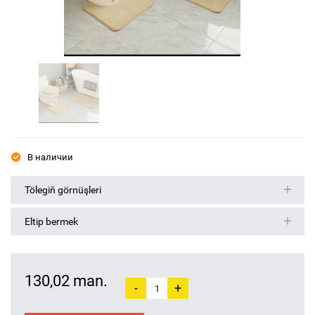
В наличии
Tölegiň görnüşleri
Eltip bermek
130,02 man.
-
+