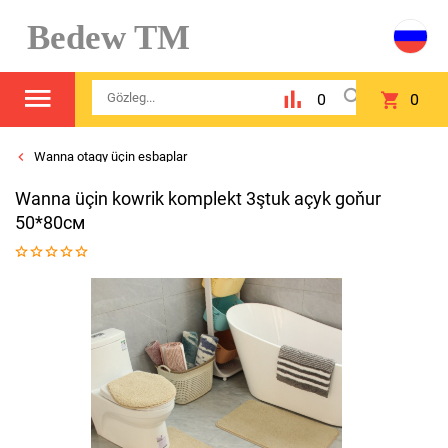
Bedew TM
0
0
Wanna otagy üçin esbaplar
Wanna üçin kowrik komplekt 3ştuk açyk goňur
50*80см