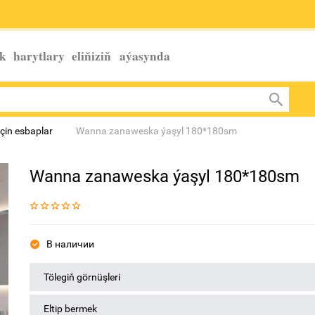
k harytlary eliňiziň
aýasynda
çin esbaplar
Wanna zanaweska ýaşyl 180*180sm
Wanna zanaweska ýaşyl 180*180sm
В наличии
Tölegiň görnüşleri
Eltip bermek