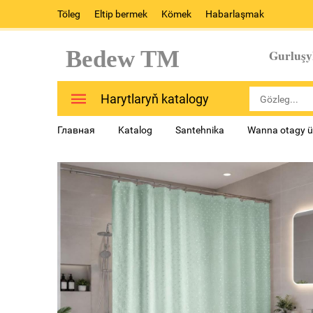
Töleg
Eltip bermek
Kömek
Habarlaşmak
Bedew TM
Gurluşy
Harytlaryň katalogy
Главная
Katalog
Santehnika
Wanna otagy ü