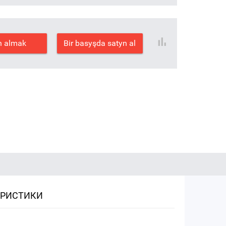
n almak
Bir basyşda satyn al
ЕРИСТИКИ