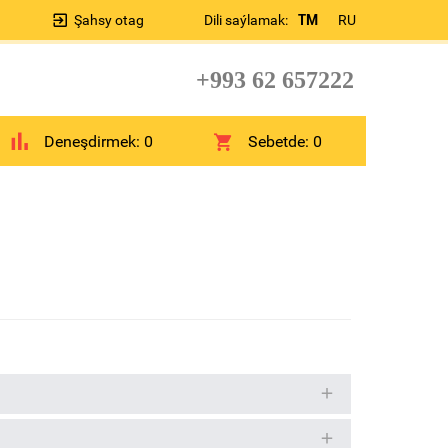
Şahsy otag
Dili saýlamak:
TM
RU
+993 62 657222
Deneşdirmek:
0
Sebetde:
0