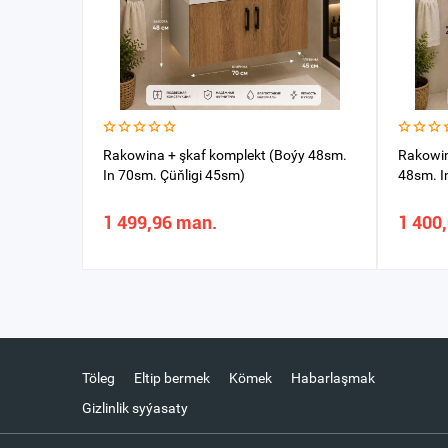
Rakowina + şkaf komplekt (Boýy 48sm.
Rakowin
In 70sm. Çüňligi 45sm)
48sm. I
1 499,96 man.
1 400
Töleg
Eltip bermek
Kömek
Habarlaşmak
Gizlinlik syýasaty