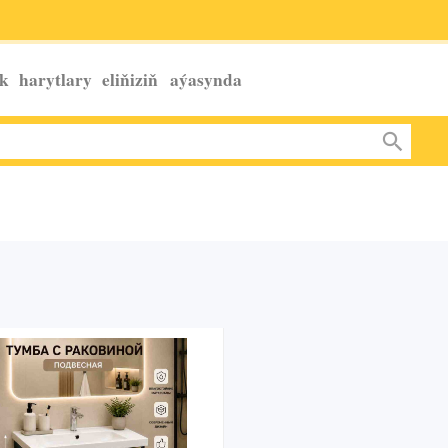
k harytlary eliňiziň
aýasynda