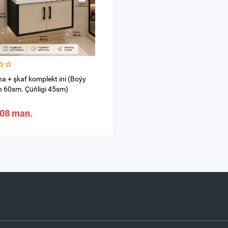
a + şkaf komplekt ini (Boýy
n 60sm. Çüňligi 45sm)
,08 man.