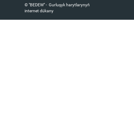
© "BEDEW" - Gurluşyk harytlarynyň
internet dükany