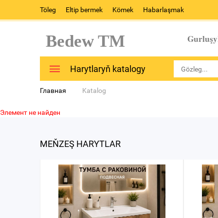
Töleg
Eltip bermek
Kömek
Habarlaşmak
Bedew TM
Gurluşy
Harytlaryň katalogy
Главная
Katalog
Элемент не найден
MEŇZEŞ HARYTLAR