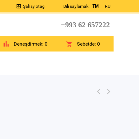
Şahsy otag
Dili saýlamak:
TM
RU
+993 62 657222
Deneşdirmek:
0
Sebetde:
0