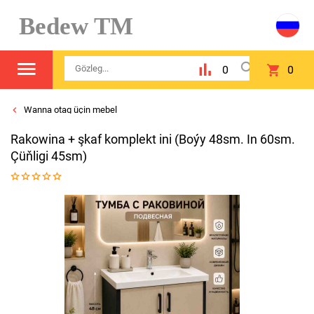
Bedew TM
0
0
Wanna otag üçin mebel
Rakowina + şkaf komplekt ini (Boýy 48sm. In 60sm.
Çüňligi 45sm)