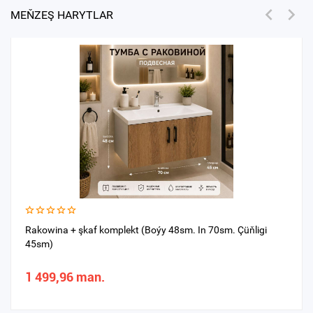
MEŇZEŞ HARYTLAR
Rakowina + şkaf komplekt (Boýy 48sm. In 70sm. Çüňligi
45sm)
1 499,96 man.