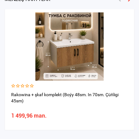
Rakowina + şkaf komplekt (Boýy 48sm. In 70sm. Çüňligi
45sm)
1 499,96 man.