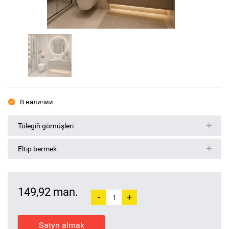
В наличии
Tölegiň görnüşleri
Eltip bermek
149,92 man.
-
+
Satyn almak