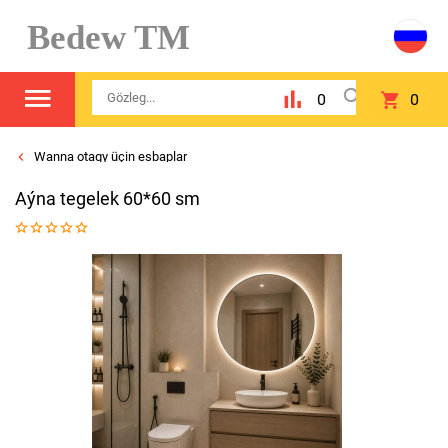
Bedew TM
0
0
Wanna otagy üçin esbaplar
Aýna tegelek 60*60 sm