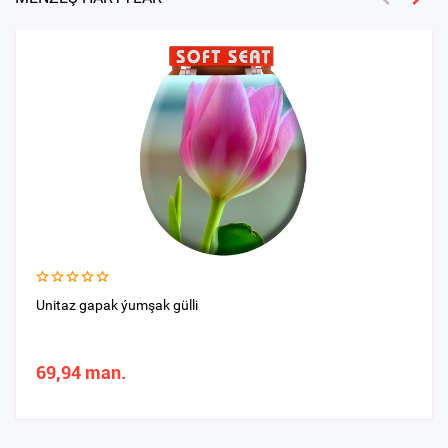
Unitaz gapak ýumşak gülli
69,94 man.