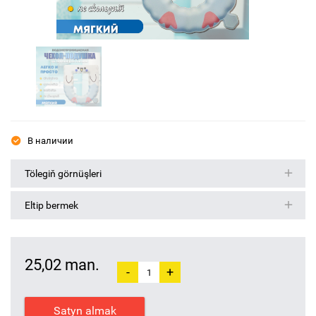
В наличии
Tölegiň görnüşleri
Eltip bermek
25,02 man.
-
+
Satyn almak