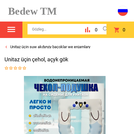
Bedew TM
0
0
Unitaz üçin suw akdyryjy baçoklar we enjamlary
Unitaz üçin çehol, açyk gök