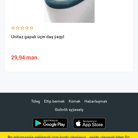
Unitaz gapak üçin daş ýaşyl
29,94 man.
Töleg
Eltip bermek
Kömek
Habarlaşmak
Gizlinlik syýasaty
Biz informasiýa saklamak üçin kooki ulanýarys. ‚ saýdy ulanmak bilen Siz