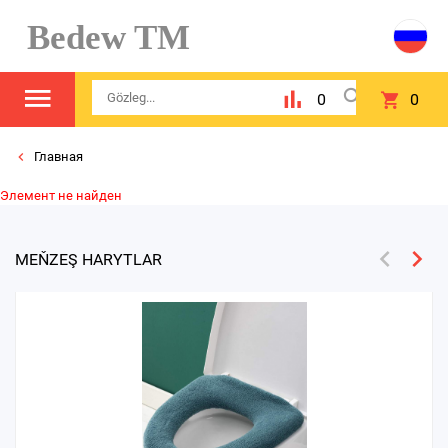
Bedew TM
0
0
Главная
Элемент не найден
MEŇZEŞ HARYTLAR