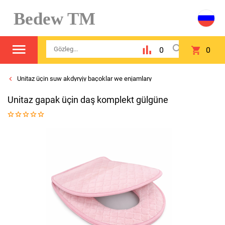
Bedew TM
0
0
Unitaz üçin suw akdyryjy baçoklar we enjamlary
Unitaz gapak üçin daş komplekt gülgüne