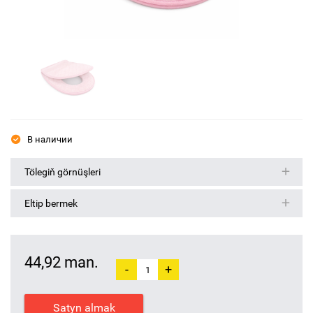
В наличии
Tölegiň görnüşleri
Eltip bermek
44,92 man.
-
+
Satyn almak