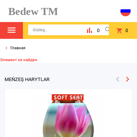
Bedew TM
0
0
Главная
Элемент не найден
MEŇZEŞ HARYTLAR