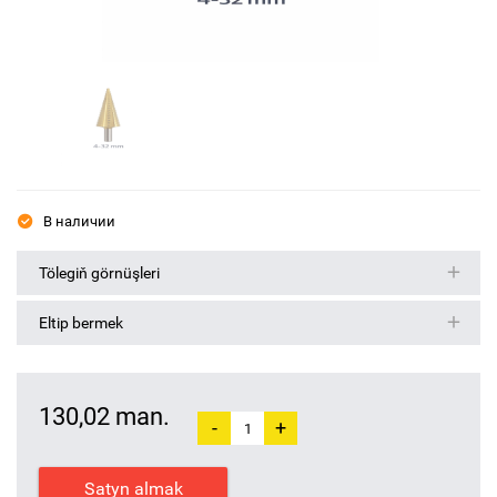
В наличии
Tölegiň görnüşleri
Eltip bermek
130,02 man.
-
+
Satyn almak