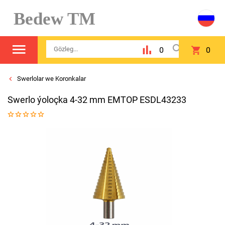
Bedew TM
0
0
Swerlolar we Koronkalar
Swerlo ýoloçka 4-32 mm EMTOP ESDL43233