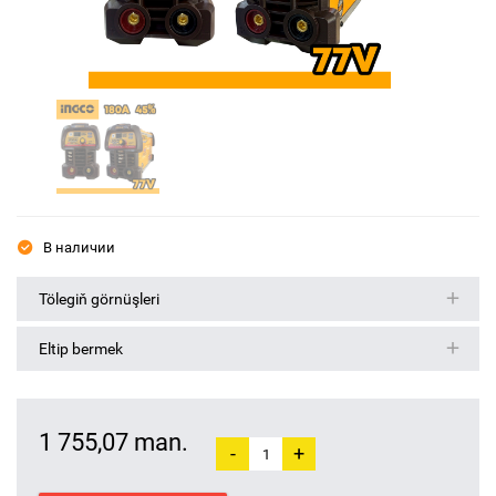
В наличии
Tölegiň görnüşleri
Eltip bermek
1 755,07 man.
-
+