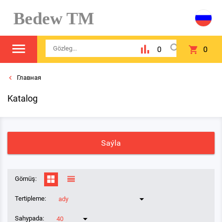
Bedew TM
0
0
Главная
Katalog
Saýla
Görnüş:
Tertipleme:
ady
Sahypada:
40