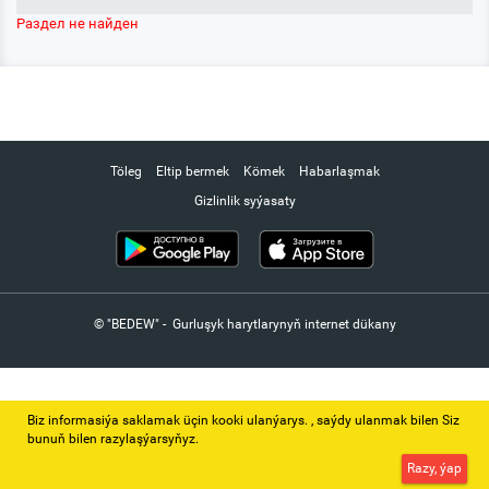
Раздел не найден
Töleg
Eltip bermek
Kömek
Habarlaşmak
Gizlinlik syýasaty
© "BEDEW" - Gurluşyk harytlarynyň internet dükany
Biz informasiýa saklamak üçin kooki ulanýarys. ‚ saýdy ulanmak bilen Siz
bunuň bilen razylaşýarsyňyz.
Razy, ýap