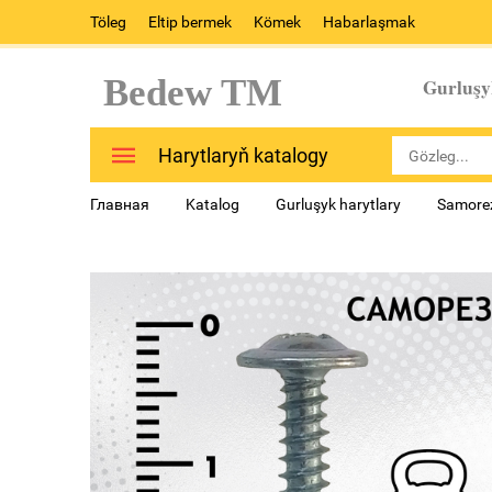
Töleg
Eltip bermek
Kömek
Habarlaşmak
Bedew TM
Gurluşy
Harytlaryň katalogy
Главная
Katalog
Gurluşyk harytlary
Samorez