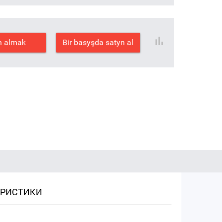
n almak
Bir basyşda satyn al
ЕРИСТИКИ