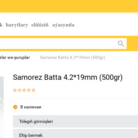
k harytlary eliňiziň
aýasynda
lar we şuruplar
Samorez Batta 4.2*19mm (500gr)
Samorez Batta 4.2*19mm (500gr)
В наличии
Tölegiň görnüşleri
Eltip bermek