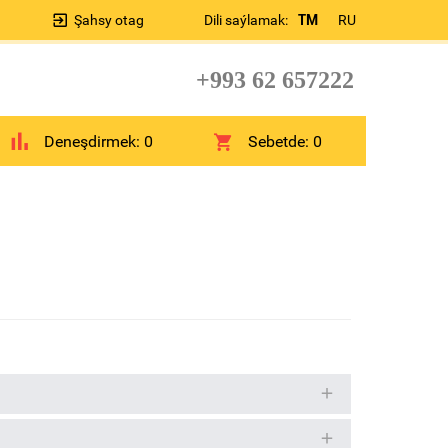
Şahsy otag
Dili saýlamak:
TM
RU
+993 62 657222
Deneşdirmek:
0
Sebetde:
0