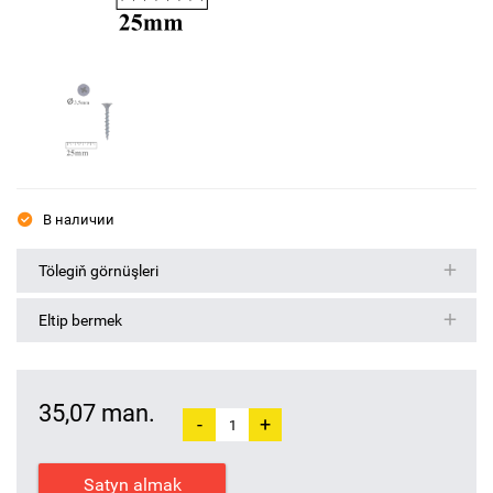
В наличии
Tölegiň görnüşleri
Eltip bermek
35,07 man.
-
+
Satyn almak