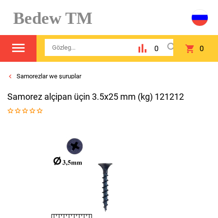
Bedew TM
0
0
Samorezlar we şuruplar
Samorez alçipan üçin 3.5x25 mm (kg) 121212