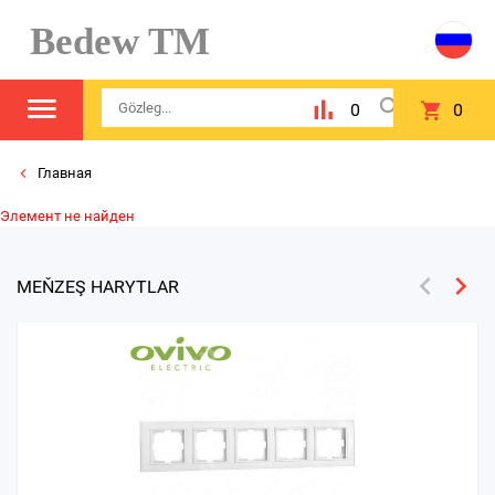
Bedew TM
0
0
Главная
Элемент не найден
MEŇZEŞ HARYTLAR