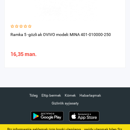
Ramka 5 -gözli ak OVIVO modeli: MINA 401-010000-250
16,35 man.
Töleg
Eltip bermek
Kömek
Habarlaşmak
Gizlinlik syýasaty
Biz informasiýa saklamak üçin kooki ulanýarys. ‚ saýdy ulanmak bilen Siz