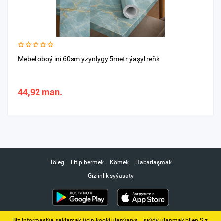
Mebel oboý ini 60sm yzynlygy 5metr ýaşyl reňk
44,92 man.
Töleg
Eltip bermek
Kömek
Habarlaşmak
Gizlinlik syýasaty
Biz informasiýa saklamak üçin kooki ulanýarys. ‚ saýdy ulanmak bilen Siz