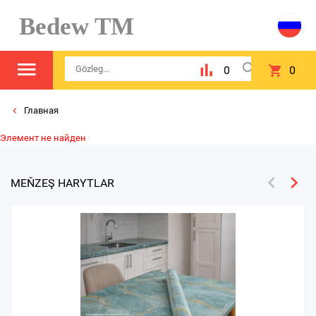
Bedew TM
0
0
Главная
Элемент не найден
MEŇZEŞ HARYTLAR