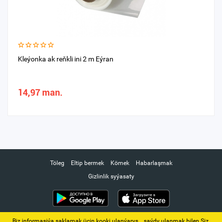
Kleýonka ak reňkli ini 2 m Eýran
14,97 man.
Töleg
Eltip bermek
Kömek
Habarlaşmak
Gizlinlik syýasaty
Biz informasiýa saklamak üçin kooki ulanýarys. ‚ saýdy ulanmak bilen Siz