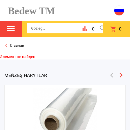
Bedew TM
0
0
Главная
Элемент не найден
MEŇZEŞ HARYTLAR