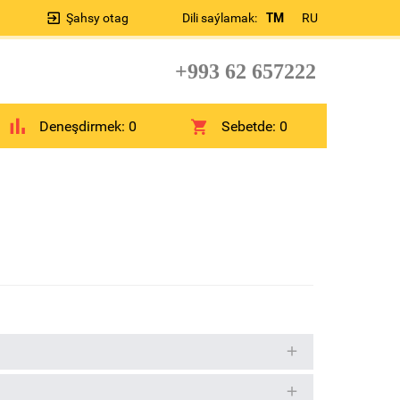
Şahsy otag
Dili saýlamak:
TM
RU
+993 62 657222
Deneşdirmek:
0
Sebetde:
0