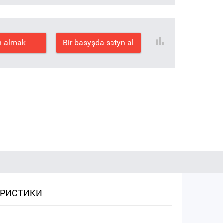
n almak
Bir basyşda satyn al
ЕРИСТИКИ