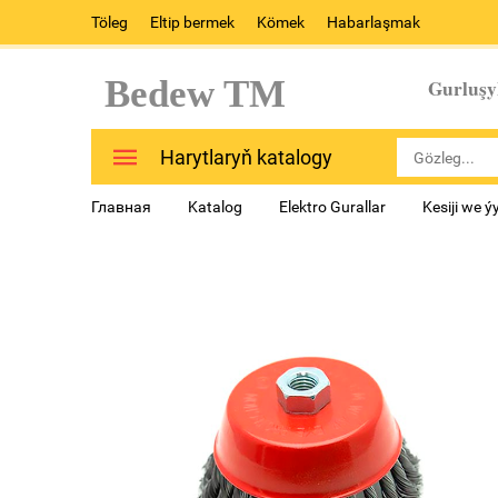
Töleg
Eltip bermek
Kömek
Habarlaşmak
Bedew TM
Gurluşy
Harytlaryň katalogy
Главная
Katalog
Elektro Gurallar
Kesiji we ý