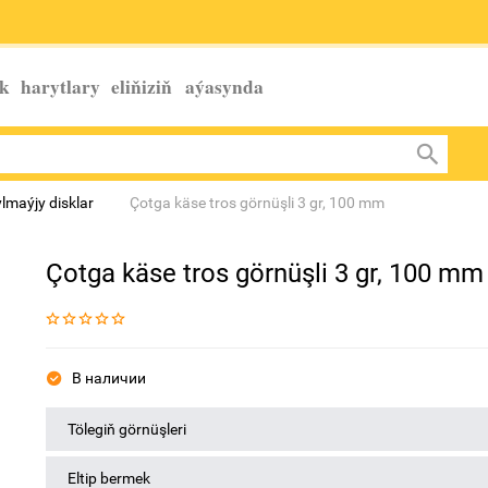
k harytlary eliňiziň
aýasynda
ylmaýjy disklar
Çotga käse tros görnüşli 3 gr, 100 mm
Çotga käse tros görnüşli 3 gr, 100 mm
В наличии
Tölegiň görnüşleri
Eltip bermek