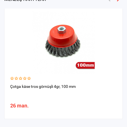
Çotga käse tros görnüşli 4gr, 100 mm
26 man.