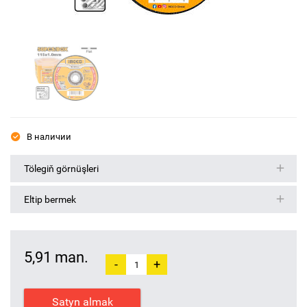
В наличии
Tölegiň görnüşleri
Eltip bermek
5,91 man.
-
+
Satyn almak