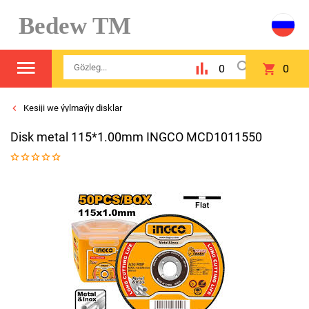
Bedew TM
0
0
Kesiji we ýylmaýjy disklar
Disk metal 115*1.00mm INGCO MCD1011550