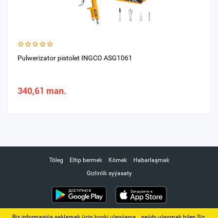
Pulwerizator pistolet INGCO ASG1061
340,61 man.
Töleg
Eltip bermek
Kömek
Habarlaşmak
Gizlinlik syýasaty
Biz informasiýa saklamak üçin kooki ulanýarys. ‚ saýdy ulanmak bilen Siz