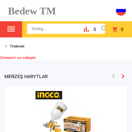
Bedew TM
0
0
Главная
Элемент не найден
MEŇZEŞ HARYTLAR