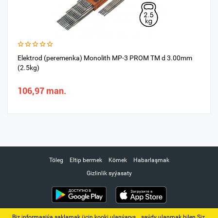
Elektrod (peremenka) Monolith MP-3 PROM TM d 3.00mm
(2.5kg)
106,97 man.
Töleg
Eltip bermek
Kömek
Habarlaşmak
Gizlinlik syýasaty
Biz informasiýa saklamak üçin kooki ulanýarys. ‚ saýdy ulanmak bilen Siz