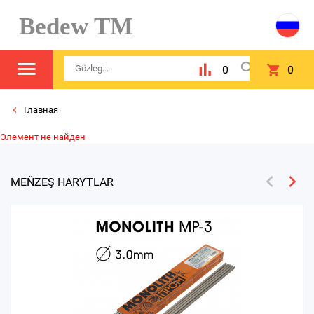
Bedew TM
0
0
Главная
Элемент не найден
MEŇZEŞ HARYTLAR