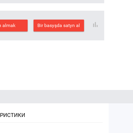
n almak
Bir basyşda satyn al
ЕРИСТИКИ