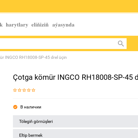
k harytlary eliňiziň
aýasynda
ür INGCO RH18008-SP-45 drel üçin
Çotga kömür INGCO RH18008-SP-45 dr
В наличии
Tölegiň görnüşleri
Eltip bermek