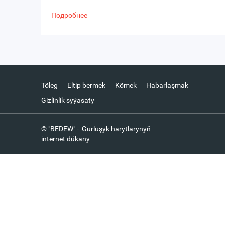
Подробнее
Töleg
Eltip bermek
Kömek
Habarlaşmak
Gizlinlik syýasaty
© "BEDEW" - Gurluşyk harytlarynyň
internet dükany