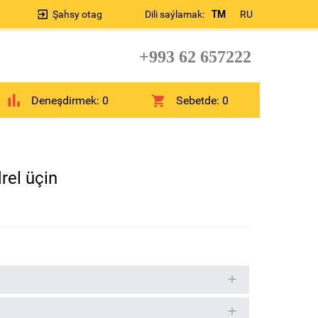
Şahsy otag
Dili saýlamak:
TM
RU
+993 62 657222
Deneşdirmek:
0
Sebetde:
0
el üçin