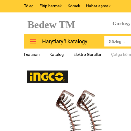
Töleg
Eltip bermek
Kömek
Habarlaşmak
Bedew TM
Gurluşy
Harytlaryň katalogy
Главная
Katalog
Elektro Gurallar
Çotga köm