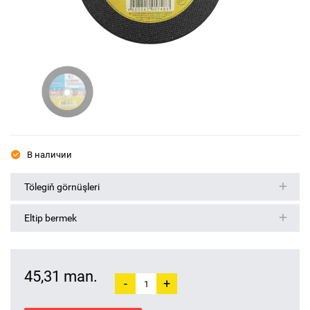
В наличии
Tölegiň görnüşleri
Eltip bermek
45,31 man.
-
+