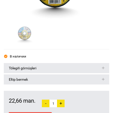
В наличии
Tölegiň görnüşleri
Eltip bermek
22,66 man.
-
+