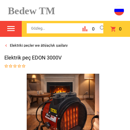
Bedew TM
0
0
Elektriki peçler we ätiýaçlyk şaýlary
Elektrik peç EDON 3000V