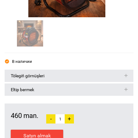
В наличии
Tölegiň görnüşleri
Eltip bermek
460 man.
-
+
Satyn almak